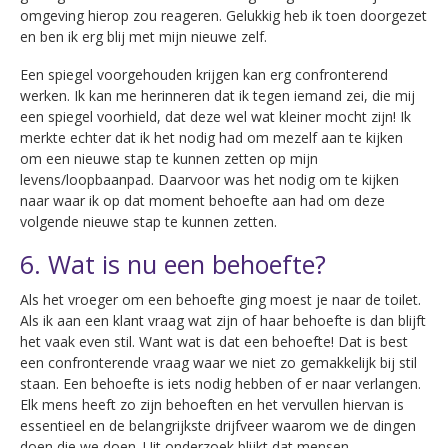
omgeving hierop zou reageren. Gelukkig heb ik toen doorgezet
en ben ik erg blij met mijn nieuwe zelf.
Een spiegel voorgehouden krijgen kan erg confronterend
werken. Ik kan me herinneren dat ik tegen iemand zei, die mij
een spiegel voorhield, dat deze wel wat kleiner mocht zijn! Ik
merkte echter dat ik het nodig had om mezelf aan te kijken
om een nieuwe stap te kunnen zetten op mijn
levens/loopbaanpad. Daarvoor was het nodig om te kijken
naar waar ik op dat moment behoefte aan had om deze
volgende nieuwe stap te kunnen zetten.
6. Wat is nu een behoefte?
Als het vroeger om een behoefte ging moest je naar de toilet.
Als ik aan een klant vraag wat zijn of haar behoefte is dan blijft
het vaak even stil. Want wat is dat een behoefte! Dat is best
een confronterende vraag waar we niet zo gemakkelijk bij stil
staan. Een behoefte is iets nodig hebben of er naar verlangen.
Elk mens heeft zo zijn behoeften en het vervullen hiervan is
essentieel en de belangrijkste drijfveer waarom we de dingen
doen die we doen. Uit onderzoek blijkt dat mensen