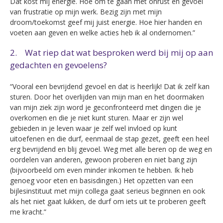
Dat kost mij energie. Hoe om te gaan met onrust en gevoel
van frustratie op mijn werk. Bezig zijn met mijn
droom/toekomst geef mij juist energie. Hoe hier handen en
voeten aan geven en welke acties heb ik al ondernomen.”
2. Wat riep dat wat besproken werd bij mij op aan
gedachten en gevoelens?
“Vooral een bevrijdend gevoel en dat is heerlijk! Dat ik zelf kan
sturen. Door het overlijden van mijn man en het doormaken
van mijn ziek zijn word je geconfronteerd met dingen die je
overkomen en die je niet kunt sturen. Maar er zijn wel
gebieden in je leven waar je zelf wel invloed op kunt
uitoefenen en die durf, eenmaal de stap gezet, geeft een heel
erg bevrijdend en blij gevoel. Weg met alle beren op de weg en
oordelen van anderen, gewoon proberen en niet bang zijn
(bijvoorbeeld om even minder inkomen te hebben. Ik heb
genoeg voor eten en basisdingen.) Het opzetten van een
bijlesinstituut met mijn collega gaat serieus beginnen en ook
als het niet gaat lukken, de durf om iets uit te proberen geeft
me kracht.”