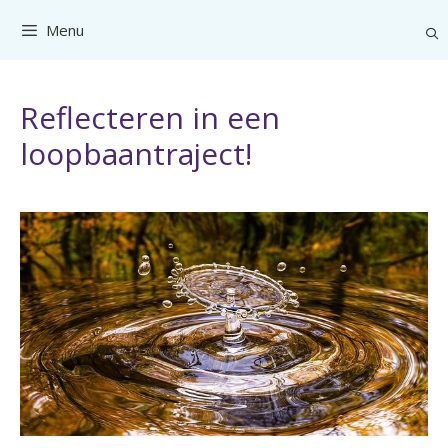
Ga
Menu
naar
de
inhoud
Reflecteren in een
loopbaantraject!